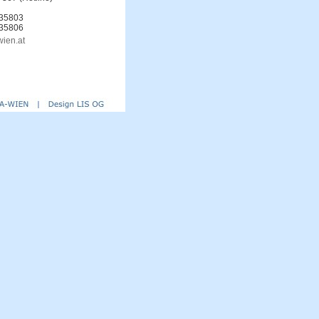
-35803
-35806
ien.at