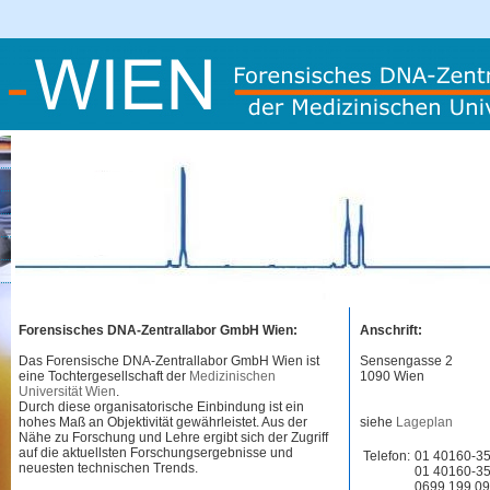
Forensisches DNA-Zentrallabor GmbH Wien:
Anschrift:
Das Forensische DNA-Zentrallabor GmbH Wien ist
Sensengasse 2
eine Tochtergesellschaft der
Medizinischen
1090 Wien
Universität Wien
.
Durch diese organisatorische Einbindung ist ein
hohes Maß an Objektivität gewährleistet. Aus der
siehe
Lageplan
Nähe zu Forschung und Lehre ergibt sich der Zugriff
auf die aktuellsten Forschungsergebnisse und
Telefon:
01 40160-3
neuesten technischen Trends.
01 40160-3
0699 199 09 