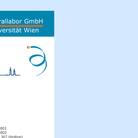
5801
5802
367 (Hotline)